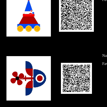
Na
Fav