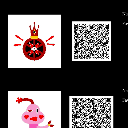
Na
Fav
Na
Fav