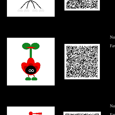
Na
Fav
Na
Fa