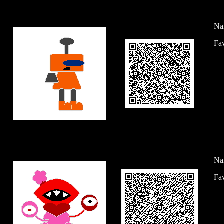
Na
Fav
Na
Fav